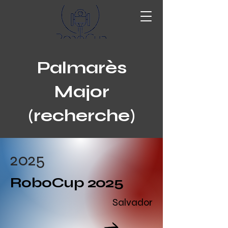
Palmarès
Major
(recherche)
2025
RoboCup 2025
Salvador