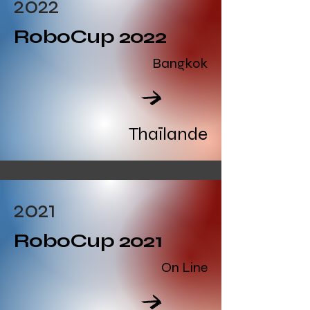
2022
RoboCup 2022
Bangkok
Read All
Thaïlande
2021
RoboCup 2021
On Line