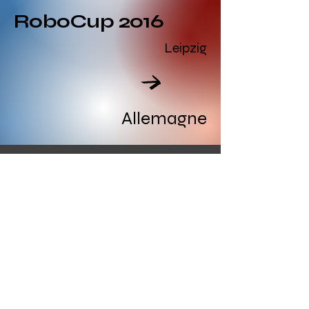
RoboCup 2016
Leipzig
Read All
Allemagne
2015
RoboCup 2015
Heifei