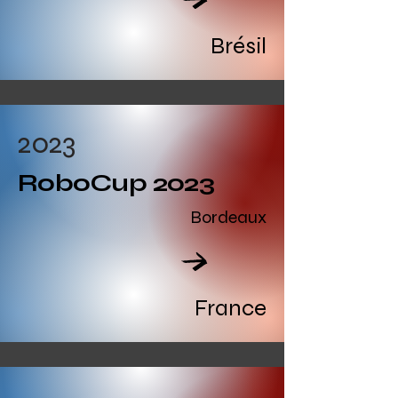
Read All
Brésil
2023
RoboCup 2023
Bordeaux
Read All
France