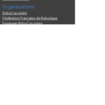
Organisations
RoboCupJunior
Fédération Française de Robotique
European RoboCupJunior
Robocup Federation (Internationale)
© Comité RoboCup France | Tous droits
réservés.
Fédératio
n