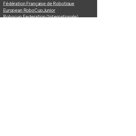
Fédération Française de Robotique
European RoboCupJunior
Robocup Federation (Internationale)
© Comité RoboCup France | Tous droits
réservés.
Fédératio
n