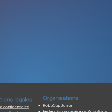
Organisations
tions légales
RoboCupJunior
e confidentialité
Fédération Française de Robotique