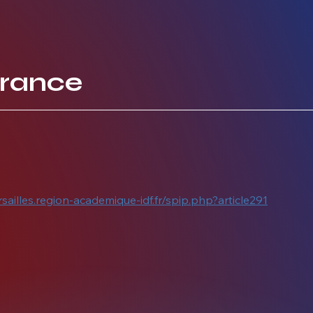
France
rsailles.region-academique-idf.fr/spip.php?article291