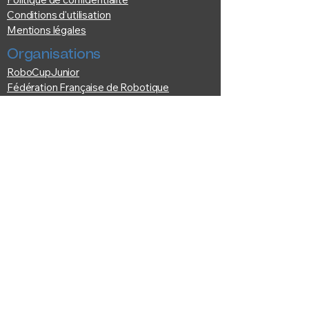
Conditions d'utilisation
Mentions légales
Organisations
RoboCupJunior
Fédération Française de Robotique
European RoboCupJunior
Robocup Federation (Internationale)
© Comité RoboCup France | Tous droits
réservés.
Fédératio