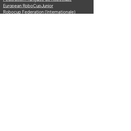
European RoboCupJunior
Robocup Federation (Internationale)
© Comité RoboCup France | Tous droits
réservés.
Fédératio
n